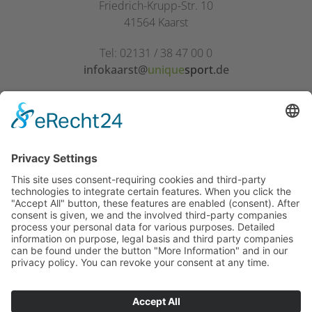
Friedrich-Krupp-Str. 10
41564 Kaarst
Tel:
02131 / 38 47 00 0
infokaarst@
unique
sport
.de
unique
sport
Neuss
Parisstr. 110
41469 Neuss
Tel:
02131 / 38 48 43 0
infoneuss@
unique
sport
.de
Copyright © 2026