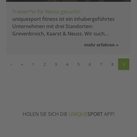
Trainer*in für Neuss gesucht!
uniquesport fitness ist ein inhabergeführtes
Unternehmen mit drei Standorten:
Grevenbroich, Kaarst & Neuss. Wir such...
‹
«
1
2
3
4
5
6
7
8
9
HOLEN SIE SICH DIE
UNIQUE
SPORT
APP!