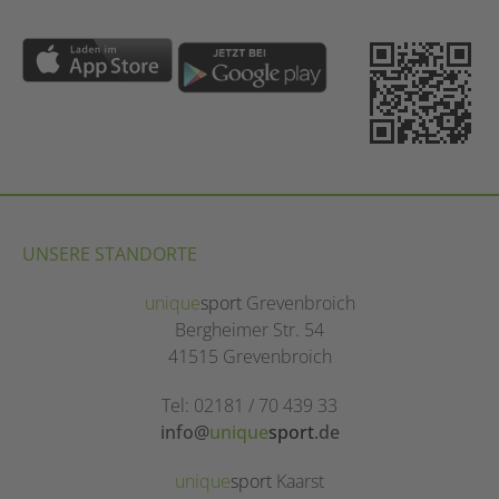
UNSERE STANDORTE
unique
sport
Grevenbroich
Bergheimer Str. 54
41515 Grevenbroich
Tel: 02181 / 70 439 33
info@
unique
sport
.de
unique
sport
Kaarst