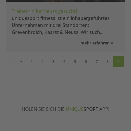
Trainer*in für Neuss gesucht!
uniquesport fitness ist ein inhabergeführtes
Unternehmen mit drei Standorten:
Grevenbroich, Kaarst & Neuss. Wir such...
‹
«
1
2
3
4
5
6
7
8
9
HOLEN SIE SICH DIE
UNIQUE
SPORT
APP!