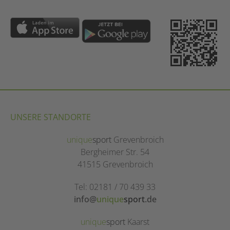
UNSERE STANDORTE
unique
sport
Grevenbroich
Bergheimer Str. 54
41515 Grevenbroich
Tel: 02181 / 70 439 33
info@
unique
sport
.de
unique
sport
Kaarst