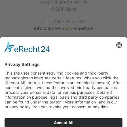
Friedrich-Krupp-Str. 10
41564 Kaarst
Tel:
02131 / 38 47 00 0
infokaarst@
unique
sport
.de
unique
sport
Neuss
Parisstr. 110
41469 Neuss
Tel:
02131 / 38 48 43 0
infoneuss@
unique
sport
.de
Copyright © 2026